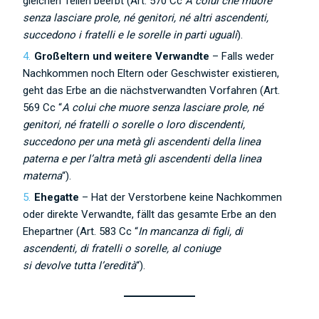
gleichen Teilen beerbt (Art. 570 Cc
A colui che muore
senza lasciare prole, né genitori, né altri ascendenti,
succedono i fratelli e le sorelle in parti uguali
).
Großeltern und weitere Verwandte
– Falls weder
Nachkommen noch Eltern oder Geschwister existieren,
geht das Erbe an die nächstverwandten Vorfahren (Art.
569 Cc “
A colui che muore senza lasciare prole, né
genitori, né fratelli o sorelle o loro discendenti,
succedono per una metà gli ascendenti della linea
paterna e per l’altra metà gli ascendenti della linea
materna
“).
Ehegatte
– Hat der Verstorbene keine Nachkommen
oder direkte Verwandte, fällt das gesamte Erbe an den
Ehepartner (Art. 583 Cc “
In mancanza di figli, di
ascendenti, di fratelli o sorelle, al coniuge
si devolve tutta l’eredità
“).