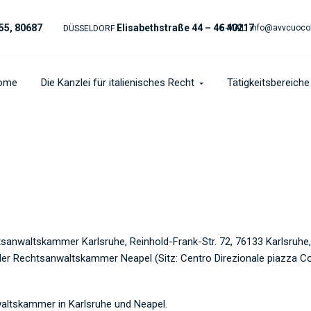
55, 80687
Elisabethstraße 44 – 46 40217
E-MAIL:
info@avvcuoco
DÜSSELDORF
ome
Die Kanzlei für italienisches Recht
Tätigkeitsbereiche
sanwaltskammer Karlsruhe, Reinhold-Frank-Str. 72, 76133 Karlsruhe, 
r Rechtsanwaltskammer Neapel (Sitz: Centro Direzionale piazza Cop
waltskammer in Karlsruhe und Neapel.