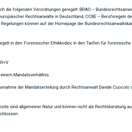
urch die folgenden Verordnungen geregelt: BRAO – Bundesrechtsanw
 europäischer Rechtsanwälte in Deutschland; CCBE – Berufsregeln de
n Regelungen können auf der Homepage der Bundesrechtsanwaltskam
regelt in den: Forensischer Ethikkodex; in den Tarifen für forensisc
– R+V
 einem Mandatsverhältnis.
e Annahme der Mandatserteilung durch Rechtsanwalt Davide Cuocolo o
bsite sind allgemeiner Natur und können nicht als Rechtsberatung a
schlossen.