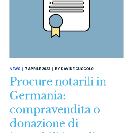
NEWS
7 APRILE 2023
BY
DAVIDE CUOCOLO
Procure notarili in
Germania:
compravendita o
donazione di