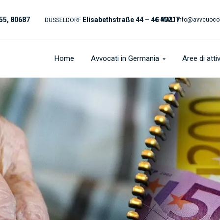
55, 80687
Elisabethstraße 44 – 46 40217
E-MAIL:
info@avvcuoco
DÜSSELDORF
Home
Avvocati in Germania
Aree di attiv