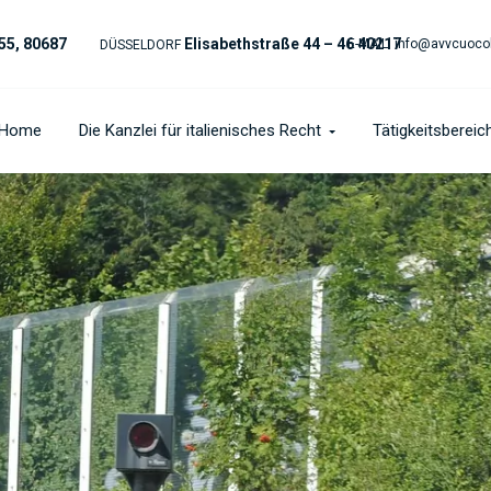
55, 80687
Elisabethstraße 44 – 46 40217
E-MAIL:
info@avvcuoco
DÜSSELDORF
Home
Die Kanzlei für italienisches Recht
Tätigkeitsbereic